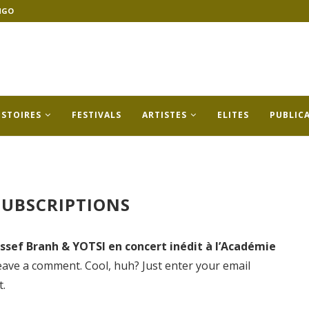
NGO
ISTOIRES
FESTIVALS
ARTISTES
ELITES
PUBLIC
UBSCRIPTIONS
ussef Branh & YOTSI en concert inédit à l’Académie
eave a comment. Cool, huh? Just enter your email
t.