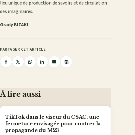
lieu unique de production de savoirs et de circulation
des imaginaires.
Grady BIZAKI
PARTAGER CET ARTICLE
Copier
Partager
Partager
Partager
Partager
Partager
le
lien
sur
sur
sur
sur
par
Facebook
X
WhatsApp
LinkedIn
e-
mail
À lire aussi
TikTok dans le viseur du CSAC, une
fermeture envisagée pour contrer la
propagande du M23