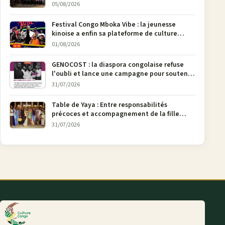
05/08/2026
Festival Congo Mboka Vibe : la jeunesse
kinoise a enfin sa plateforme de culture
urbaine
01/08/2026
GENOCOST : la diaspora congolaise refuse
l'oubli et lance une campagne pour soutenir
la pétition FONAREV depuis Bruxelles
31/07/2026
Table de Yaya : Entre responsabilités
précoces et accompagnement de la fille
aînée, la diaspora en débat
31/07/2026