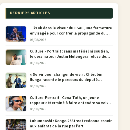
DERNIERS ARTICLES
TikTok dans le viseur du CSAC, une fermeture
envisagée pour contrer la propagande du
M23
06/08/2026
Culture - Portrait : sans matériel ni soutien,
le dessinateur Justin Mulengera refuse de
poser son crayon
06/08/2026
« Servir pour changer de vie » : Chérubin
Ilunga raconte le parcours du député
national Jethro Muyombi Tshimbu en 137
06/08/2026
pages
Culture-Portrait : Cena Toth, un jeune
rappeur déterminé à faire entendre sa voix à
Bunia
05/08/2026
Lubumbashi : Kongo 26Street redonne espoir
aux enfants de la rue par l’art