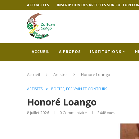
ACTUALITÉS
INSCRIPTION DES ARTISTES SUR CULTURECO
ACCUEIL
A PROPOS
INSTITUTIONS
H
Accueil
Artistes
Honoré Loango
ARTISTES
POÈTES, ÉCRIVAIN ET CONTEURS
Honoré Loango
8 juillet 2026
0 Commentaire
3448
vues