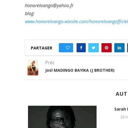
honoreloango@yahoo.fr
blog:
www.honoreloango.wixsite.com/honoreloangofficiel
PARTAGER
0
Préc
Josl MADINGO BAYIKA (J BROTHER)
AUT
DI
24