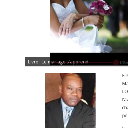
Livre : Le mariage s'apprend
Fi
Ma
LO
l’
ch
pè