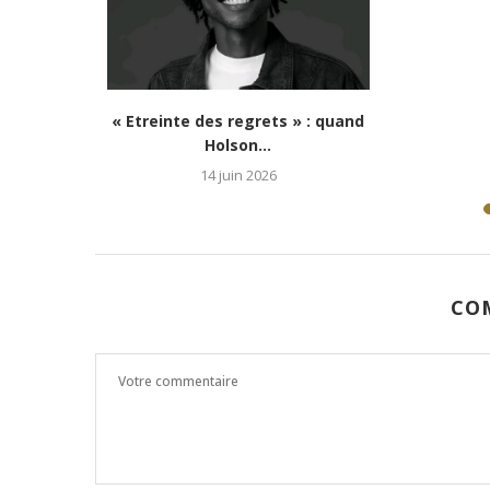
Lubumbashi : « La voix du
Lubumbas
conte » de Didier...
ARICHI : Le r
6 octobre 2024
1 s
CO