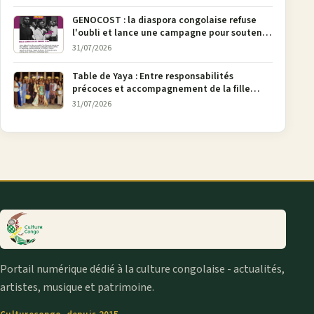
GENOCOST : la diaspora congolaise refuse
l'oubli et lance une campagne pour soutenir
la pétition FONAREV depuis Bruxelles
31/07/2026
Table de Yaya : Entre responsabilités
précoces et accompagnement de la fille
aînée, la diaspora en débat
31/07/2026
Portail numérique dédié à la culture congolaise - actualités,
artistes, musique et patrimoine.