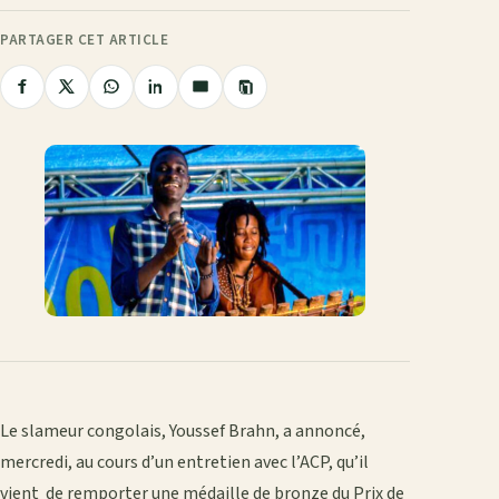
PARTAGER CET ARTICLE
Copier
Partager
Partager
Partager
Partager
Partager
le
sur
sur
sur
sur
par
lien
Facebook
X
WhatsApp
LinkedIn
e-
mail
Le slameur congolais, Youssef Brahn, a annoncé,
mercredi, au cours d’un entretien avec l’ACP, qu’il
vient de remporter une médaille de bronze du Prix de