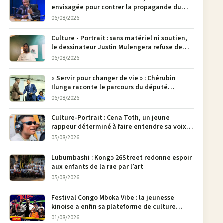
envisagée pour contrer la propagande du
M23
06/08/2026
Culture - Portrait : sans matériel ni soutien,
le dessinateur Justin Mulengera refuse de
poser son crayon
06/08/2026
« Servir pour changer de vie » : Chérubin
Ilunga raconte le parcours du député
national Jethro Muyombi Tshimbu en 137
06/08/2026
pages
Culture-Portrait : Cena Toth, un jeune
rappeur déterminé à faire entendre sa voix à
Bunia
05/08/2026
Lubumbashi : Kongo 26Street redonne espoir
aux enfants de la rue par l’art
05/08/2026
Festival Congo Mboka Vibe : la jeunesse
kinoise a enfin sa plateforme de culture
urbaine
01/08/2026