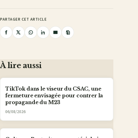
PARTAGER CET ARTICLE
Copier
Partager
Partager
Partager
Partager
Partager
le
lien
sur
sur
sur
sur
par
Facebook
X
WhatsApp
LinkedIn
e-
mail
À lire aussi
TikTok dans le viseur du CSAC, une
fermeture envisagée pour contrer la
propagande du M23
06/08/2026