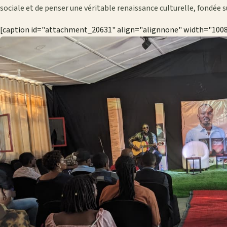
sociale et de penser une véritable renaissance culturelle, fondée s
[caption id="attachment_20631" align="alignnone" width="100