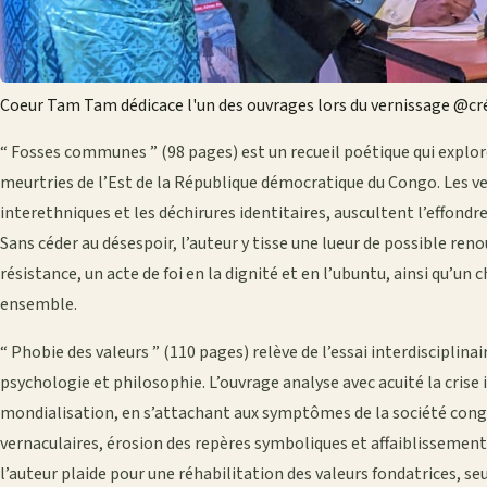
Coeur Tam Tam dédicace l'un des ouvrages lors du vernissage @cré
“ Fosses communes ” (98 pages) est un recueil poétique qui explo
meurtries de l’Est de la République démocratique du Congo. Les ve
interethniques et les déchirures identitaires, auscultent l’effond
Sans céder au désespoir, l’auteur y tisse une lueur de possible reno
résistance, un acte de foi en la dignité et en l’ubuntu, ainsi qu’un
ensemble.
“ Phobie des valeurs ” (110 pages) relève de l’essai interdisciplin
psychologie et philosophie. L’ouvrage analyse avec acuité la crise 
mondialisation, en s’attachant aux symptômes de la société congo
vernaculaires, érosion des repères symboliques et affaiblissement 
l’auteur plaide pour une réhabilitation des valeurs fondatrices, 