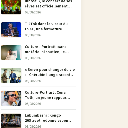
Innoss’B, le concert de ses
rêves est officiellement
annulé !
08/08/2026
TikTok dans le viseur du
CSAC, une fermeture
envisagée pour contrer la
06/08/2026
propagande du M23
Culture - Portrait : sans
matériel ni soutien, le
dessinateur Justin
06/08/2026
Mulengera refuse de poser
son crayon
« Servir pour changer de vie
» : Chérubin Ilunga raconte
le parcours du député
06/08/2026
national Jethro Muyombi
Tshimbu en 137 pages
Culture-Portrait : Cena
Toth, un jeune rappeur
déterminé à faire entendre
05/08/2026
sa voix à Bunia
Lubumbashi : Kongo
26Street redonne espoir
aux enfants de la rue par
05/08/2026