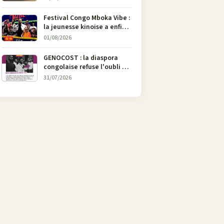
l’art
Festival Congo Mboka Vibe :
la jeunesse kinoise a enfin
sa plateforme de culture
01/08/2026
urbaine
GENOCOST : la diaspora
congolaise refuse l'oubli et
lance une campagne pour
31/07/2026
soutenir la pétition
FONAREV depuis Bruxelles