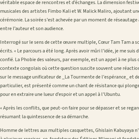
véritable espace de rencontres et d’échanges. La dimension festiv
musicales des artistes Fimbo Kali et W. Malick Maliro, ajoutant une
cérémonie. La soirée s'est achevée par un moment de réseautage au
entre l’auteur et son audience.
Interrogé sur le sens de cette œuvre multiple, Cœur Tam Tam a so
écrits. « Le parcours a été long. Après avoir mûri l'idée, je me suis 
confié. La Phobie des valeurs, par exemple, est un appel à ne plus 
contexte congolais où cette question suscite souvent une réactio
sur le message unificateur de _La Tourmente de l'espérance_ et d
particulier, est présenté comme un chant de résistance qui plonge
pour en extraire une lueur d’espoir et un appel à l'Ubuntu.
« Après les conflits, que peut-on faire pour se dépasser et se regard
résumant la quintessence de sa démarche.
Homme de lettres aux multiples casquettes, Ghislain Kabuyaya n
à plusieurs reprises, co-fondateur des Éditions Mlimani et fondateu