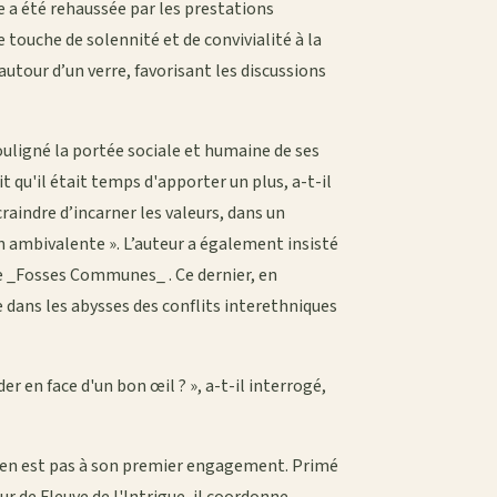
e a été rehaussée par les prestations
 touche de solennité et de convivialité à la
tour d’un verre, favorisant les discussions
uligné la portée sociale et humaine de ses
dit qu'il était temps d'apporter un plus, a-t-il
craindre d’incarner les valeurs, dans un
n ambivalente ». L’auteur a également insisté
e _Fosses Communes_ . Ce dernier, en
 dans les abysses des conflits interethniques
er en face d'un bon œil ? », a-t-il interrogé,
'en est pas à son premier engagement. Primé
r de Fleuve de l'Intrigue, il coordonne