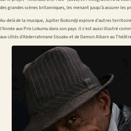
des grandes scènes britanniques, les menant jusqu'à assurer les pr
Au-delà de la musique, Jupiter Bokondji explore d'autres territoires
l'Année aux Prix Lokumu dans son pays. Il s'est aussi illustré comm
aux côtés d'Abderrahmane Sissako et de Damon Albarn au Théâtre 