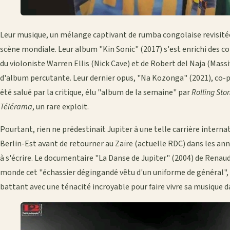
Leur musique, un mélange captivant de rumba congolaise revisitée 
scène mondiale. Leur album "Kin Sonic" (2017) s'est enrichi des c
du violoniste Warren Ellis (Nick Cave) et de Robert del Naja (Mass
d'album percutante. Leur dernier opus, "Na Kozonga" (2021), co-pr
été salué par la critique, élu "album de la semaine" par
Rolling Sto
Télérama
, un rare exploit.
Pourtant, rien ne prédestinait Jupiter à une telle carrière internat
Berlin-Est avant de retourner au Zaïre (actuelle RDC) dans les an
à s'écrire. Le documentaire "La Danse de Jupiter" (2004) de Renaud
monde cet "échassier dégingandé vêtu d'un uniforme de général",
battant avec une ténacité incroyable pour faire vivre sa musique 