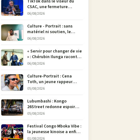
TikTok dans le viseur du
CSAC, une fermeture
envisagée pour contrer la
06/08/2026
propagande du M23
Culture - Portrait : sans
matériel ni soutien, le
dessinateur Justin
06/08/2026
Mulengera refuse de poser
son crayon
« Servir pour changer de vie
» : Chérubin Ilunga raconte
le parcours du député
06/08/2026
national Jethro Muyombi
Tshimbu en 137 pages
Culture-Portrait : Cena
Toth, un jeune rappeur
déterminé à faire entendre
05/08/2026
sa voix à Bunia
Lubumbashi : Kongo
26Street redonne espoir
aux enfants de la rue par
05/08/2026
l’art
Festival Congo Mboka Vibe :
la jeunesse kinoise a enfin
sa plateforme de culture
01/08/2026