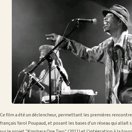
Ce film a été un déclencheur, permettant les premières rencontres
français Yarol Poupaud, et posant les bases d'un réseau qui allait
sur le projet "Kinshasa One Two" (2011) et l'intégration à la tour