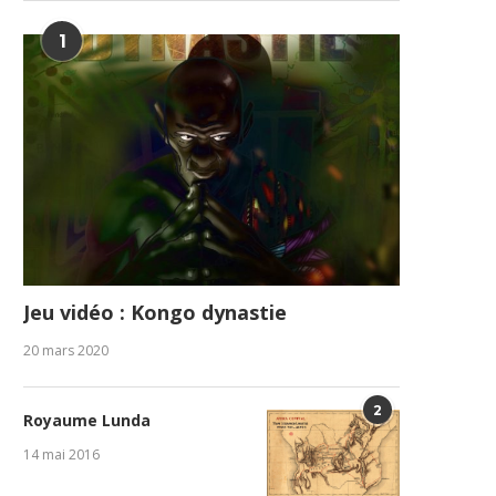
1
Jeu vidéo : Kongo dynastie
20 mars 2020
2
Royaume Lunda
14 mai 2016