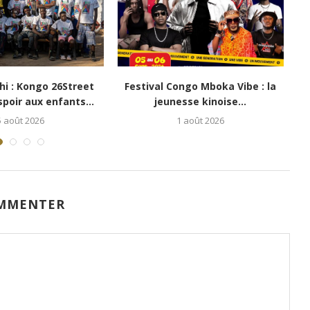
shitende Miteyo : «
Côte d’Ivoire : « Naiké », l’oeuvre
onstitution doit...
magistrale...
23 juillet 2026
20 juillet 2026
MMENTER