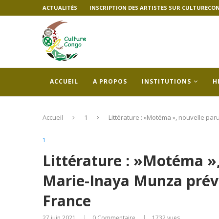
ACTUALITÉS
INSCRIPTION DES ARTISTES SUR CULTURECO
ACCUEIL
A PROPOS
INSTITUTIONS
H
Accueil
1
Littérature : »Motéma », nouvelle pa
1
Littérature : »Motéma »
Marie-Inaya Munza prévu
France
27 juin 2021
0 Commentaire
1732
vues