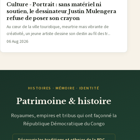
Culture - Portrait : sans matériel ni
soutien, le dessinateur Justin Mulengera
refuse de poser son crayon
Au cœur de la ville touristique, meurtrie mais vibrante de
créativité, un jeune artiste dessine son destin au fil des tr...
06 Aug 2026
HISTOIRES · MÉMOIRE · IDENTITÉ
Patrimoine & histoire
Royaumes, empires et tribus qui ont façonné la
République Démocratique du Congo