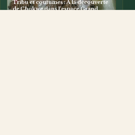
Tribu et coutumes : A la découverte
de Chokwe dans l'espace Grand
Kasaï, une source historique
irréversible.
1) Situation géographique : Chokwe est une tribu de
l'Afrique australe, elle se trouve en Angola (Lunda Norte,...
Tribu Luba : Tshibawu, clé de la mythologie
Kasaïenne.
20/11/2019
Brève étude sur les Manianga et leurs
musiques
03/07/2017
Les Tshokwe
16/04/2016