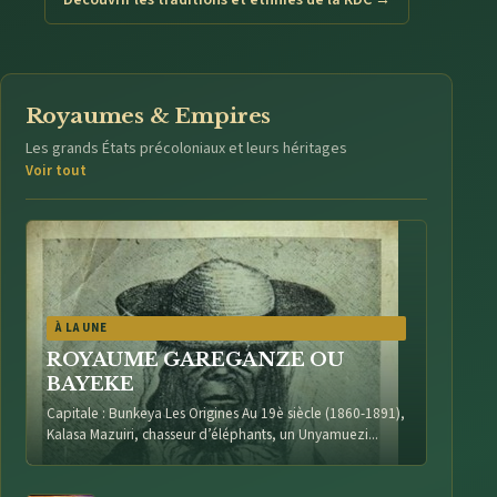
Découvrir les traditions et ethnies de la RDC →
Royaumes & Empires
Les grands États précoloniaux et leurs héritages
Voir tout
À LA UNE
ROYAUME GAREGANZE OU
BAYEKE
Capitale : Bunkeya Les Origines Au 19è siècle (1860-1891),
Kalasa Mazuiri, chasseur d’éléphants, un Unyamuezi...