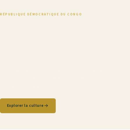
RÉPUBLIQUE DÉMOCRATIQUE DU CONGO
La richesse de notre
culture,
notre fierté, notre
identité
Le portail numérique dédié à l'écosystème culturel
congolais - traditions, histoires, actualités, artistes,
musique, littérature et patrimoines.
Explorer la culture
MP3 Culture Congo