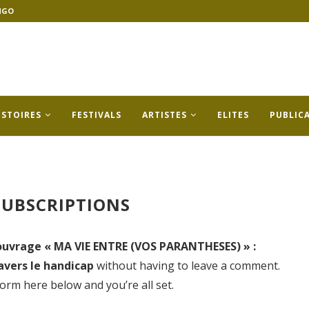
NGO
ISTOIRES
FESTIVALS
ARTISTES
ELITES
PUBLIC
UBSCRIPTIONS
’ouvrage « MA VIE ENTRE (VOS PARANTHESES) » :
ravers le handicap
without having to leave a comment.
form here below and you’re all set.