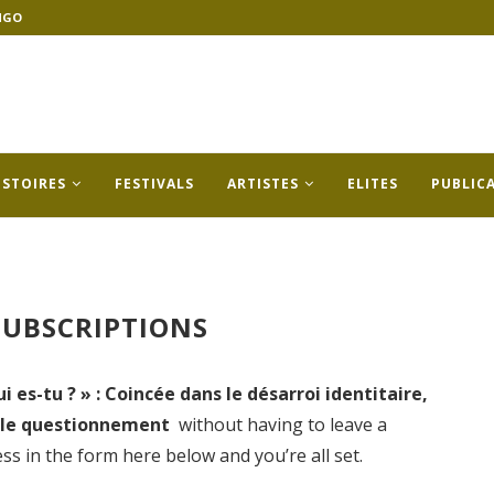
NGO
ISTOIRES
FESTIVALS
ARTISTES
ELITES
PUBLIC
UBSCRIPTIONS
i es-tu ? » : Coincée dans le désarroi identitaire,
able questionnement
without having to leave a
s in the form here below and you’re all set.