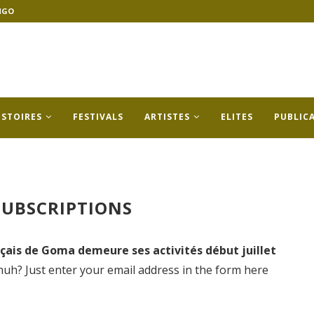
NGO
ISTOIRES
FESTIVALS
ARTISTES
ELITES
PUBLIC
UBSCRIPTIONS
nçais de Goma demeure ses activités début juillet
huh? Just enter your email address in the form here