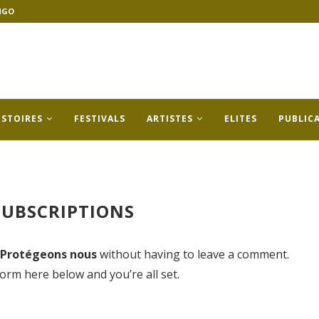
NGO
ISTOIRES
FESTIVALS
ARTISTES
ELITES
PUBLIC
UBSCRIPTIONS
: Protégeons nous
without having to leave a comment.
form here below and you’re all set.