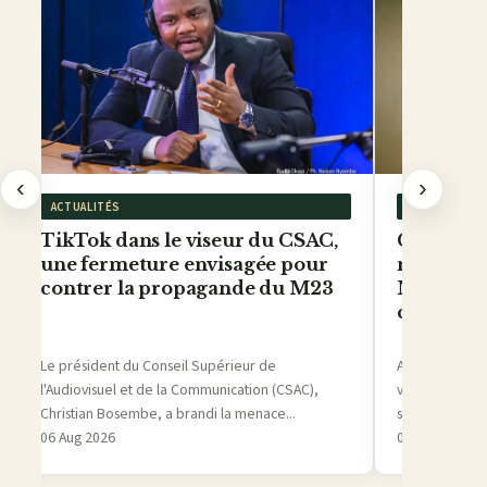
‹
›
ACTUALITÉS
ACTUALITÉS
TikTok dans le viseur du CSAC,
Culture - 
une fermeture envisagée pour
ni soutien
contrer la propagande du M23
Mulenger
crayon
Le président du Conseil Supérieur de
Au cœur de la 
l'Audiovisuel et de la Communication (CSAC),
vibrante de cr
Christian Bosembe, a brandi la menace...
son destin au fi
06 Aug 2026
06 Aug 2026