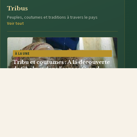
Tribus
Peuples, coutumes et traditions à travers le pays
Voir tout
À LA UNE
Tribu et coutumes : A la découverte
de Chokwe dans l'espace Grand
Kasaï, une source historique
irréversible.
1) Situation géographique : Chokwe est une tribu de
l'Afrique australe, elle se trouve en Angola (Lunda Norte,...
Tribu Luba : Tshibawu, clé de la mythologie
Kasaïenne.
20/11/2019