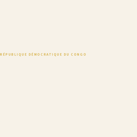
RÉPUBLIQUE DÉMOCRATIQUE DU CONGO
La richesse de notre
culture,
notre fierté, notre
identité
Le portail numérique dédié à l'écosystème culturel
congolais - traditions, histoires, actualités, artistes,
musique, littérature et patrimoines.