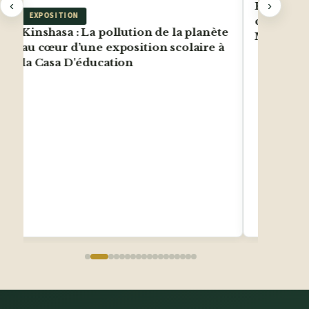
‹
›
Kindundu
EXPOSITION
coopérati
Kinshasa : La pollution de la planète
Moscou
au cœur d’une exposition scolaire à
la Casa D'éducation