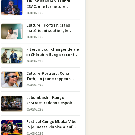
TikTok dans le viseur du
CSAC, une fermeture
envisagée pour contrer la
06/08/2026
propagande du M23
Culture - Portrait : sans
matériel ni soutien, le
dessinateur Justin
06/08/2026
Mulengera refuse de poser
son crayon
« Servir pour changer de vie
» : Chérubin Ilunga raconte
le parcours du député
06/08/2026
national Jethro Muyombi
Tshimbu en 137 pages
Culture-Portrait : Cena
Toth, un jeune rappeur
déterminé à faire entendre
05/08/2026
sa voix à Bunia
Lubumbashi : Kongo
26Street redonne espoir
aux enfants de la rue par
05/08/2026
l’art
Festival Congo Mboka Vibe :
la jeunesse kinoise a enfin
sa plateforme de culture
01/08/2026