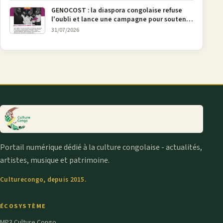
GENOCOST : la diaspora congolaise refuse
l'oubli et lance une campagne pour soutenir
la pétition FONAREV depuis Bruxelles
31/07/2026
Portail numérique dédié à la culture congolaise - actualités,
artistes, musique et patrimoine.
Culturecongo, depuis 2015.
ÉCOSYSTÈME
MP3 Culture Congo