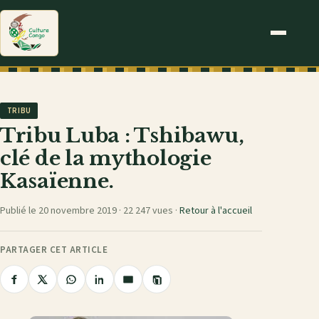
TRIBU
Tribu Luba : Tshibawu,
clé de la mythologie
Kasaïenne.
Publié le 20 novembre 2019 ·
22 247 vues
·
Retour à l'accueil
PARTAGER CET ARTICLE
Copier
Partager
Partager
Partager
Partager
Partager
le
sur
sur
sur
sur
par
lien