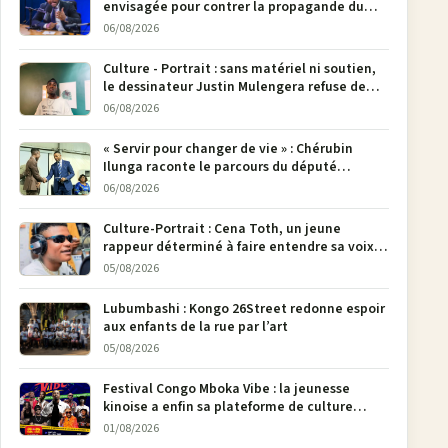
envisagée pour contrer la propagande du
M23
06/08/2026
Culture - Portrait : sans matériel ni soutien,
le dessinateur Justin Mulengera refuse de
poser son crayon
06/08/2026
« Servir pour changer de vie » : Chérubin
Ilunga raconte le parcours du député
national Jethro Muyombi Tshimbu en 137
06/08/2026
pages
Culture-Portrait : Cena Toth, un jeune
rappeur déterminé à faire entendre sa voix à
Bunia
05/08/2026
Lubumbashi : Kongo 26Street redonne espoir
aux enfants de la rue par l’art
05/08/2026
Festival Congo Mboka Vibe : la jeunesse
kinoise a enfin sa plateforme de culture
urbaine
01/08/2026