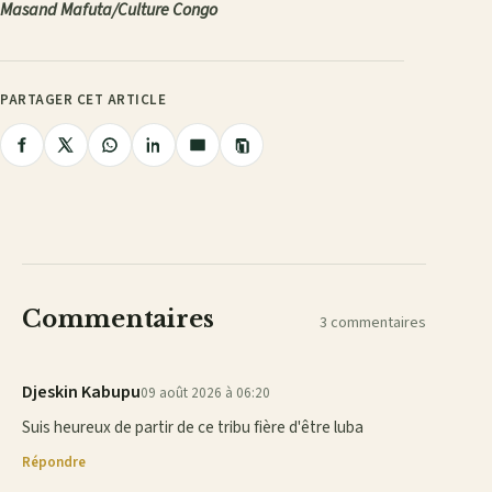
Masand Mafuta/Culture Congo
PARTAGER CET ARTICLE
Copier
Partager
Partager
Partager
Partager
Partager
le
lien
sur
sur
sur
sur
par
Facebook
X
WhatsApp
LinkedIn
e-
mail
Commentaires
3 commentaires
Djeskin Kabupu
09 août 2026 à 06:20
Suis heureux de partir de ce tribu fière d'être luba
Répondre