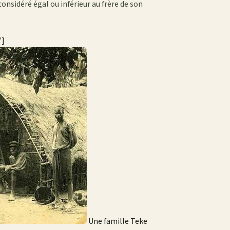
considéré égal ou inférieur au frère de son
"]
Une famille Teke