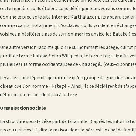
ainsi référence à l'activité économique principale des tyo qui éta
cette manière qu'ils étaient considérés par leurs voisins comme 
Comme le précise le site Internet Karthala.com, ils apparaissaie
commerçants, notamment d'esclaves, qu'ils vendent en échanges d
voisines n'hésitèrent pas de surnommer les anzico les Batéké (les
Une autre version raconte qu'on le surnommait les atégé, qui fut 
profit de terme batéké. Selon Wikipedia, le terme tégé signifie ve
pluriel) est la forme occidentalisée de « ba atégé» (ceux-ci sont les
Il y a aussi une légende qui raconte qu'un groupe de guerriers anzi
oiseau que l'on nomme « katégé ». Ainsi, ils se décidèrent de s'app
déformé par les occidentaux à batéké.
Organisation sociale
La structure sociale téké part de la famille. D'après les informati
nzo ou nzi; c'est-à-dire la maison dont le père est le chef de famill