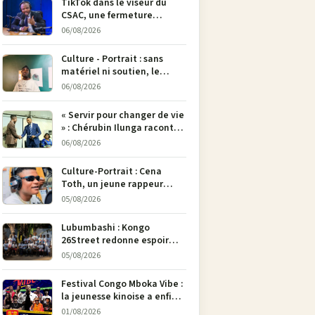
TikTok dans le viseur du
CSAC, une fermeture
envisagée pour contrer la
06/08/2026
propagande du M23
Culture - Portrait : sans
matériel ni soutien, le
dessinateur Justin
06/08/2026
Mulengera refuse de poser
son crayon
« Servir pour changer de vie
» : Chérubin Ilunga raconte
le parcours du député
06/08/2026
national Jethro Muyombi
Tshimbu en 137 pages
Culture-Portrait : Cena
Toth, un jeune rappeur
déterminé à faire entendre
05/08/2026
sa voix à Bunia
Lubumbashi : Kongo
26Street redonne espoir
aux enfants de la rue par
05/08/2026
l’art
Festival Congo Mboka Vibe :
la jeunesse kinoise a enfin
sa plateforme de culture
01/08/2026