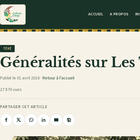
ACCUEIL
A PROPOS
IN
TÉKÉ
Généralités sur Les
Publié le 01 avril 2016 ·
Retour à l'accueil
27 870 vues
PARTAGER CET ARTICLE
Copier
Partager
Partager
Partager
Partager
Partager
le
sur
sur
sur
sur
par
lien
Facebook
X
WhatsApp
LinkedIn
e-