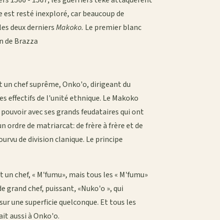
ers 1566 - 1567, les guerriers téké attaquèrent
 est resté inexploré, car beaucoup de
les deux derniers
Makoko.
Le premier blanc
an de Brazza
 un chef suprême, Onko'o, dirigeant du
 effectifs de l'unité ethnique. Le Makoko
e pouvoir avec ses grands feudataires qui ont
n ordre de matriarcat: de frère à frère et de
urvu de division clanique. Le principe
it un chef, « M'fumu», mais tous les « M'fumu»
de grand chef, puissant, «Nuko'o », qui
 sur une superficie quelconque. Et tous les
ait aussi à Onko'o.