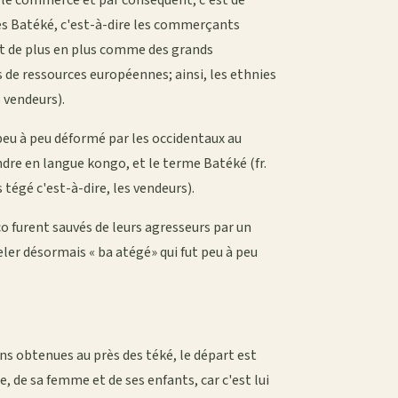
it le commerce et par conséquent, c'est de
les Batéké, c'est-à-dire les commerçants
nt de plus en plus comme des grands
e ressources européennes; ainsi, les ethnies
 vendeurs).
peu à peu déformé par les occidentaux au
ndre en langue kongo, et le terme Batéké (fr.
 tégé c'est-à-dire, les vendeurs).
co furent sauvés de leurs agresseurs par un
eler désormais « ba atégé» qui fut peu à peu
ons obtenues au près des téké, le départ est
e, de sa femme et de ses enfants, car c'est lui