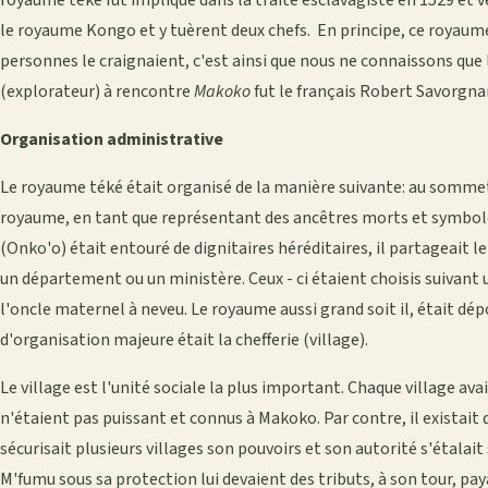
royaume téké fut impliqué dans la traite esclavagiste en 1529 et v
le royaume Kongo et y tuèrent deux chefs. En principe, ce royaume
personnes le craignaient, c'est ainsi que nous ne connaissons que 
(explorateur) à rencontre
Makoko
fut le français Robert Savorgn
Organisation administrative
Le royaume téké était organisé de la manière suivante: au sommet
royaume, en tant que représentant des ancêtres morts et symboles
(Onko'o) était entouré de dignitaires héréditaires, il partageait l
un département ou un ministère. Ceux - ci étaient choisis suivant u
l'oncle maternel à neveu. Le royaume aussi grand soit il, était dépo
d'organisation majeure était la chefferie (village).
Le village est l'unité sociale la plus important. Chaque village ava
n'étaient pas puissant et connus à Makoko. Par contre, il existait 
sécurisait plusieurs villages son pouvoirs et son autorité s'étalait
M'fumu sous sa protection lui devaient des tributs, à son tour, pay