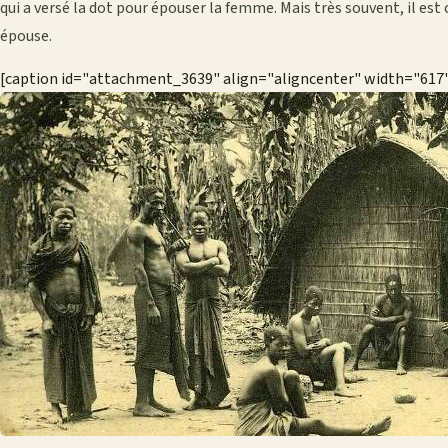
qui a versé la dot pour épouser la femme. Mais très souvent, il est 
épouse.
[caption id="attachment_3639" align="aligncenter" width="617