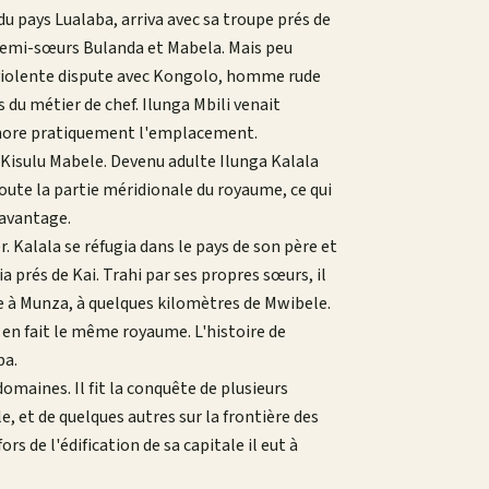
 du pays Lualaba, arriva avec sa troupe prés de
ux demi-sœurs Bulanda et Mabela. Mais peu
ne violente dispute avec Kongolo, homme rude
 du métier de chef. Ilunga Mbili venait
gnore pratiquement l'emplacement.
Kisulu Mabele. Devenu adulte Ilunga Kalala
oute la partie méridionale du royaume, ce qui
davantage.
. Kalala se réfugia dans le pays de son père et
a prés de Kai. Trahi par ses propres sœurs, il
le à Munza, à quelques kilomètres de Mwibele.
t en fait le même royaume. L'histoire de
ba.
omaines. Il fit la conquête de plusieurs
e, et de quelques autres sur la frontière des
s de l'édification de sa capitale il eut à