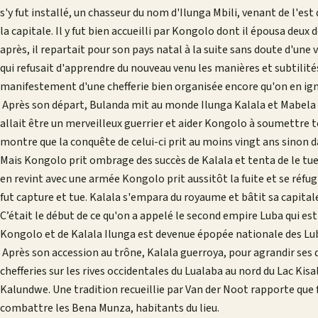
s'y fut installé, un chasseur du nom d'Ilunga Mbili, venant de l'est
la capitale. Il y fut bien accueilli par Kongolo dont il épousa de
après, il repartait pour son pays natal à la suite sans doute d'u
qui refusait d'apprendre du nouveau venu les manières et subtilités
manifestement d'une chefferie bien organisée encore qu'on en i
Après son départ, Bulanda mit au monde Ilunga Kalala et Mabela 
allait être un merveilleux guerrier et aider Kongolo à soumettre t
montre que la conquête de celui-ci prit au moins vingt ans sinon 
Mais Kongolo prit ombrage des succès de Kalala et tenta de le tuer
en revint avec une armée Kongolo prit aussitôt la fuite et se réfugi
fut capture et tue. Kalala s'empara du royaume et bâtit sa capita
C’était le début de ce qu'on a appelé le second empire Luba qui es
Kongolo et de Kalala Ilunga est devenue épopée nationale des Lu
Après son accession au trône, Kalala guerroya, pour agrandir ses d
chefferies sur les rives occidentales du Lualaba au nord du Lac Kisal
Kalundwe. Une tradition recueillie par Van der Noot rapporte que for
combattre les Bena Munza, habitants du lieu.