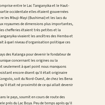
 comprise entre le Lac Tanganyika et le Haut-
 partie occidentale elles étaient gouvernées
re les Mbuji-Mayi (Bushimai) et les lacs du
 deux royaumes de dimensions plus importantes,
es chefferies étaient très petites et la
e Tanganyika vivaient les ancêtres des Hemba et
it à quel niveau d'organisation politique ces
s des Kalanga pour devenir le fondateur de
n unique concernant les origines ou la
ent seulement à quel point nous manquons
sistant encore disent qu'il était originaire
 Kongolo, soit du Nord-Ouest, de chez les Bena
l était né proximité de ce qui allait devenir
 dans le pays, soumit en cours de route des
ibele prés du Lac Boya. Peu de temps après qu'il