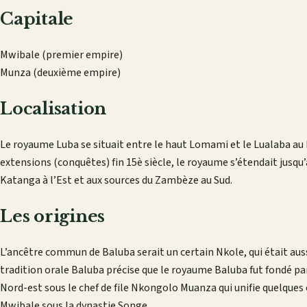
Capitale
Mwibale (premier empire)
Munza (deuxième empire)
Localisation
Le royaume Luba se situait entre le haut Lomami et le Lualaba au
extensions (conquêtes) fin 15è siècle, le royaume s’étendait jusqu
Katanga à l’Est et aux sources du Zambèze au Sud.
Les origines
L’ancêtre commun de Baluba serait un certain Nkole, qui était auss
tradition orale Baluba précise que le royaume Baluba fut fondé p
Nord-est sous le chef de file Nkongolo Muanza qui unifie quelques c
Mwibale sous la dynastie Songe.