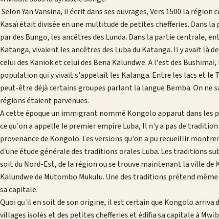
Selon Yan Vansina, il écrit dans ses ouvrages, Vers 1500 la région
Kasaï était divisée en une multitude de petites chefferies. Dans la
par des Bungo, les ancêtres des Lunda. Dans la partie centrale, ent
Katanga, vivaient les ancêtres des Luba du Katanga. Il y avait là
celui des Kaniok et celui des Bena Kalundwe. A l'est des Bushimai, l
population qui y vivait s'appelait les Kalanga. Entre les lacs et l
peut-être déjà certains groupes parlant la langue Bemba. On ne sa
régions étaient parvenues.
A cette époque un immigrant nommé Kongolo apparut dans les pay
ce qu'on a appelle le premier empire Luba, Il n'y a pas de traditio
provenance de Kongolo. Les versions qu'on a pu recueillir montr
d'une étude générale des traditions orales Luba. Les traditions sub
soit du Nord-Est, de la région ou se trouve maintenant la ville de
Kalundwe de Mutombo Mukulu. Une des traditions prétend même qu'i
sa capitale.
Quoi qu'il en soit de son origine, il est certain que Kongolo arriva
villages isolés et des petites chefferies et édifia sa capitale à Mw