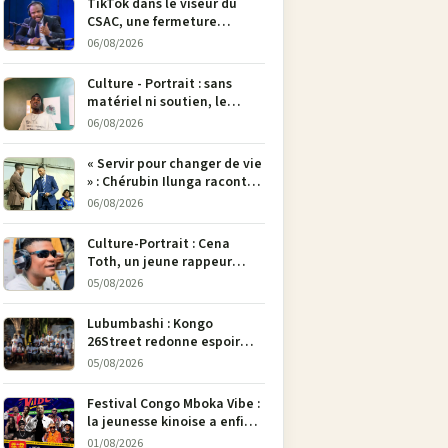
TikTok dans le viseur du
CSAC, une fermeture
envisagée pour contrer la
06/08/2026
propagande du M23
Culture - Portrait : sans
matériel ni soutien, le
dessinateur Justin
06/08/2026
Mulengera refuse de poser
son crayon
« Servir pour changer de vie
» : Chérubin Ilunga raconte
le parcours du député
06/08/2026
national Jethro Muyombi
Tshimbu en 137 pages
Culture-Portrait : Cena
Toth, un jeune rappeur
déterminé à faire entendre
05/08/2026
sa voix à Bunia
Lubumbashi : Kongo
26Street redonne espoir
aux enfants de la rue par
05/08/2026
l’art
Festival Congo Mboka Vibe :
la jeunesse kinoise a enfin
sa plateforme de culture
01/08/2026