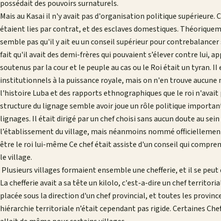
possédait des pouvoirs surnaturels.
Mais au Kasai il n'y avait pas d'organisation politique supérieure. 
étaient lies par contrat, et des esclaves domestiques. Théoriquemen
semble pas qu'il y ait eu un conseil supérieur pour contrebalancer
fait qu'il avait des demi-frères qui pouvaient s’élever contre lui, a
soutenus par la cour et le peuple au cas ou le Roi était un tyran. II e
institutionnels à la puissance royale, mais on n'en trouve aucune
l'histoire Luba et des rapports ethnographiques que le roi n'avait 
structure du lignage semble avoir joue un rôle politique important
lignages. Il était dirigé par un chef choisi sans aucun doute au sein
l’établissement du village, mais néanmoins nommé officiellement 
être le roi lui-même Ce chef était assiste d'un conseil qui compren
le village.
Plusieurs villages formaient ensemble une chefferie, et il se peut 
La chefferie avait a sa tête un kilolo, c'est-a-dire un chef territor
placée sous la direction d'un chef provincial, et toutes les provi
hiérarchie territoriale n’était cependant pas rigide. Certaines Che