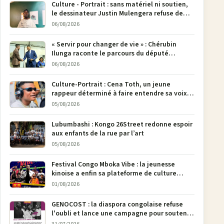
Culture - Portrait : sans matériel ni soutien,
le dessinateur Justin Mulengera refuse de
poser son crayon
06/08/2026
« Servir pour changer de vie » : Chérubin
Ilunga raconte le parcours du député
national Jethro Muyombi Tshimbu en 137
06/08/2026
pages
Culture-Portrait : Cena Toth, un jeune
rappeur déterminé à faire entendre sa voix à
Bunia
05/08/2026
Lubumbashi : Kongo 26Street redonne espoir
aux enfants de la rue par l’art
05/08/2026
Festival Congo Mboka Vibe : la jeunesse
kinoise a enfin sa plateforme de culture
urbaine
01/08/2026
GENOCOST : la diaspora congolaise refuse
l'oubli et lance une campagne pour soutenir
la pétition FONAREV depuis Bruxelles