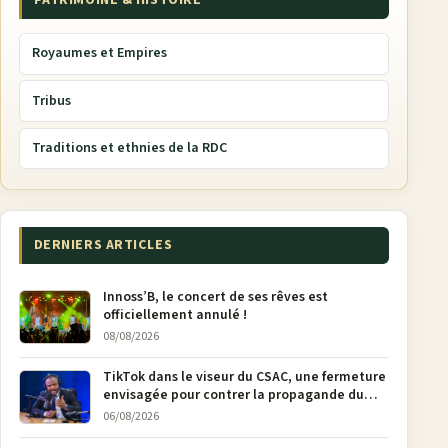
PATRIMOINE & HISTOIRE
Royaumes et Empires
Tribus
Traditions et ethnies de la RDC
DERNIERS ARTICLES
Innoss’B, le concert de ses rêves est
officiellement annulé !
08/08/2026
TikTok dans le viseur du CSAC, une fermeture
envisagée pour contrer la propagande du
M23
06/08/2026