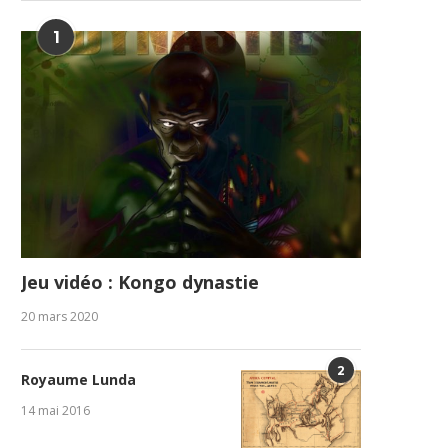
1
Jeu vidéo : Kongo dynastie
20 mars 2020
2
Royaume Lunda
14 mai 2016