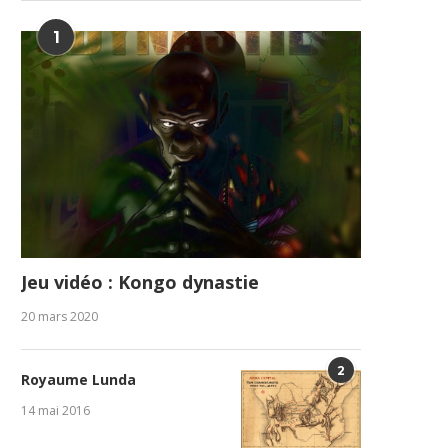
1
Jeu vidéo : Kongo dynastie
20 mars 2020
2
Royaume Lunda
14 mai 2016