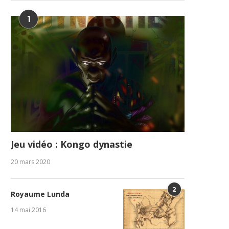
1
Jeu vidéo : Kongo dynastie
20 mars 2020
2
Royaume Lunda
14 mai 2016