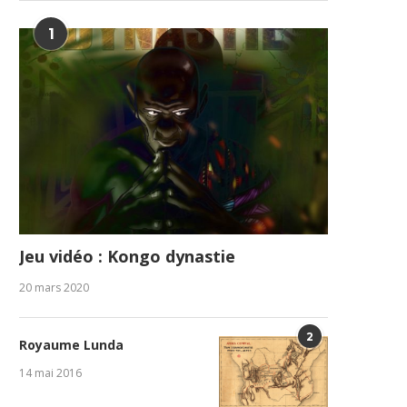
1
Jeu vidéo : Kongo dynastie
20 mars 2020
2
Royaume Lunda
14 mai 2016