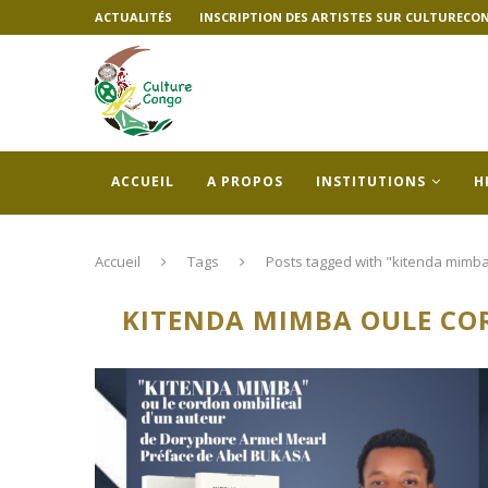
ACTUALITÉS
INSCRIPTION DES ARTISTES SUR CULTURECO
ACCUEIL
A PROPOS
INSTITUTIONS
H
Accueil
Tags
Posts tagged with "kitenda mimba
KITENDA MIMBA OULE CO