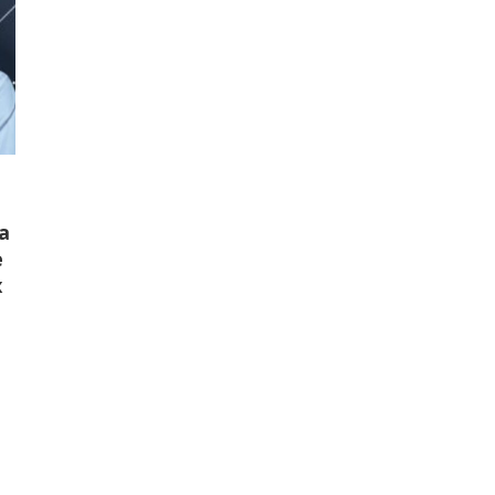
a
e
x