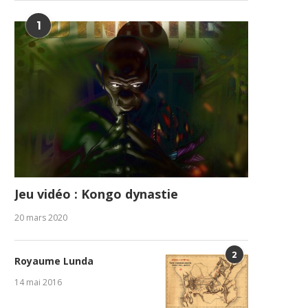
1
Jeu vidéo : Kongo dynastie
20 mars 2020
2
Royaume Lunda
14 mai 2016