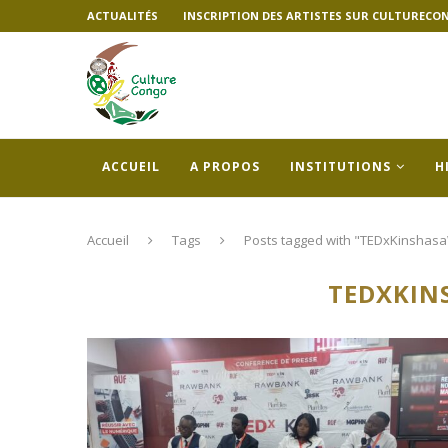
ACTUALITÉS
INSCRIPTION DES ARTISTES SUR CULTURECO
ACCUEIL
A PROPOS
INSTITUTIONS
H
Accueil
Tags
Posts tagged with "TEDxKinsha
TEDXKI