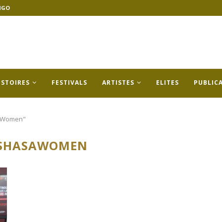
NGO
ISTOIRES
FESTIVALS
ARTISTES
ELITES
PUBLIC
saWomen"
NSHASAWOMEN