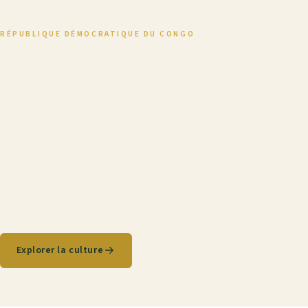
RÉPUBLIQUE DÉMOCRATIQUE DU CONGO
La richesse de notre
culture,
notre fierté, notre
identité
Le portail numérique dédié à l'écosystème culturel
congolais - traditions, histoires, actualités, artistes,
musique, littérature et patrimoines.
Explorer la culture
MP3 Culture Congo