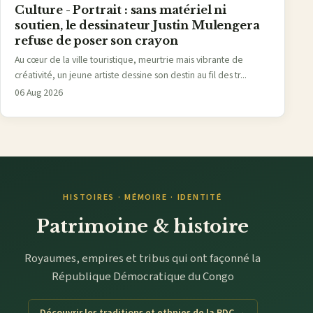
Culture - Portrait : sans matériel ni
soutien, le dessinateur Justin Mulengera
refuse de poser son crayon
Au cœur de la ville touristique, meurtrie mais vibrante de
créativité, un jeune artiste dessine son destin au fil des tr...
06 Aug 2026
HISTOIRES · MÉMOIRE · IDENTITÉ
Patrimoine & histoire
Royaumes, empires et tribus qui ont façonné la
République Démocratique du Congo