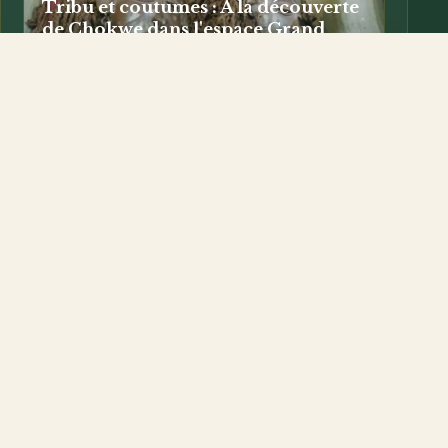
Tribu et coutumes : A la découverte
de Chokwe dans l'espace Grand
Kasaï, une source historique
irréversible.
1) Situation géographique : Chokwe est une tribu de
l'Afrique australe, elle se trouve en Angola (Lunda Norte,...
Tribu Luba : Tshibawu, clé de la mythologie
Kasaïenne.
20/11/2019
Brève étude sur les Manianga et leurs
musiques
03/07/2017
Les Tshokwe
16/04/2016