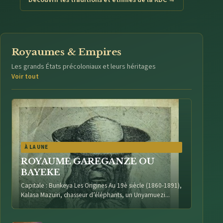
Découvrir les traditions et ethnies de la RDC →
Royaumes & Empires
Les grands États précoloniaux et leurs héritages
Voir tout
À LA UNE
ROYAUME GAREGANZE OU
BAYEKE
Capitale : Bunkeya Les Origines Au 19è siècle (1860-1891),
Kalasa Mazuiri, chasseur d’éléphants, un Unyamuezi...