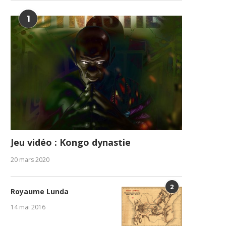
1
Jeu vidéo : Kongo dynastie
20 mars 2020
2
Royaume Lunda
14 mai 2016