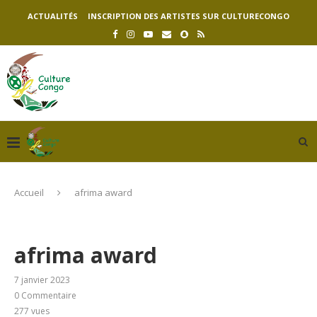
ACTUALITÉS
INSCRIPTION DES ARTISTES SUR CULTURECONGO
Accueil
afrima award
afrima award
7 janvier 2023
0 Commentaire
277
vues