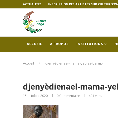
ACTUALITÉS
INSCRIPTION DES ARTISTES SUR CULTURECO
ACCUEIL
A PROPOS
INSTITUTIONS
H
Accueil
djenyèdienael-mama-yebisa-bango
djenyèdienael-mama-ye
15 octobre 2020
0 Commentaire
421
vues