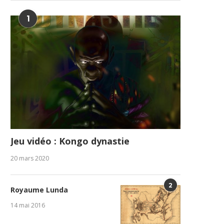
1
Jeu vidéo : Kongo dynastie
20 mars 2020
2
Royaume Lunda
14 mai 2016