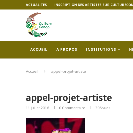
ACTUALITÉS
INSCRIPTION DES ARTISTES SUR CULTURECO
ACCUEIL
A PROPOS
INSTITUTIONS
H
Accueil
appel-projet-artiste
appel-projet-artiste
11 juillet 2016
0 Commentaire
396
vues