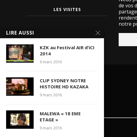
de vos 
LES VISITES
partage
rendent 
notre po
15534435 visite(s)
LIRE AUSSI
KZK au Festival AIR d’iCI
2014
9 mars 2016
CLIP SYDNEY NOTRE
HISTOIRE HD KAZAKA
9 mars 2016
MALEWA « 18 EME
ETAGE »
9 mars 2016