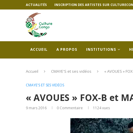
ACTUALITÉS
INSCRIPTION DES ARTISTES SUR CULTURECO
ACCUEIL
A PROPOS
INSTITUTIONS
H
Accueil
CMAYE'S et ses vidéos
« AVOUES » FOX
CMAYE'S ET SES VIDÉOS
« AVOUES » FOX-B et M
9 mars 2016
0 Commentaire
1124
vues