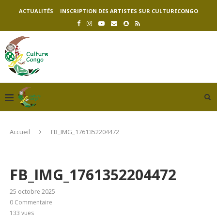
ACTUALITÉS
INSCRIPTION DES ARTISTES SUR CULTURECONGO
Accueil
FB_IMG_1761352204472
FB_IMG_1761352204472
25 octobre 2025
0 Commentaire
133
vues