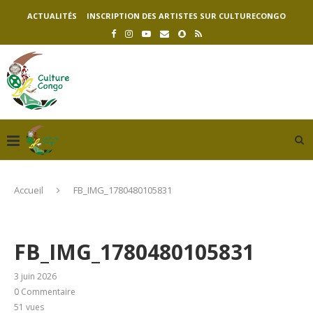
ACTUALITÉS
INSCRIPTION DES ARTISTES SUR CULTURECONGO
Accueil
FB_IMG_1780480105831
FB_IMG_1780480105831
3 juin 2026
0 Commentaire
51
vues