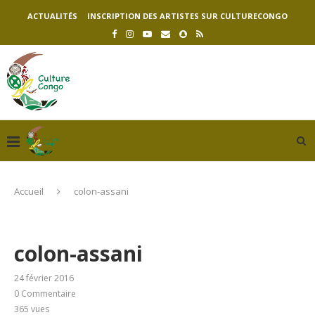
ACTUALITÉS
INSCRIPTION DES ARTISTES SUR CULTURECONGO
Accueil
colon-assani
colon-assani
24 février 2016
0 Commentaire
365
vues