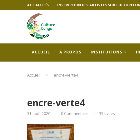
ACTUALITÉS
INSCRIPTION DES ARTISTES SUR CULTURECO
ACCUEIL
A PROPOS
INSTITUTIONS
H
Accueil
encre-verte4
encre-verte4
31 août 2020
0 Commentaire
354
vues