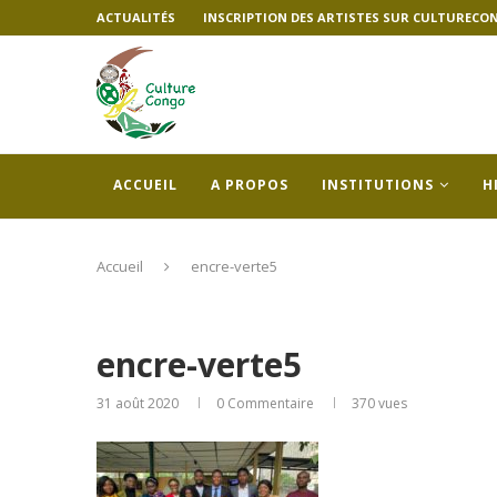
ACTUALITÉS
INSCRIPTION DES ARTISTES SUR CULTURECO
ACCUEIL
A PROPOS
INSTITUTIONS
H
Accueil
encre-verte5
encre-verte5
31 août 2020
0 Commentaire
370
vues