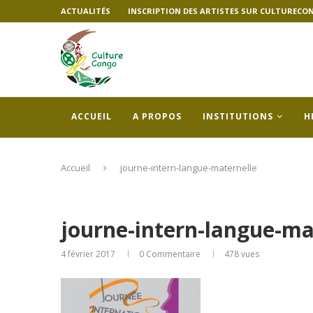
ACTUALITÉS
INSCRIPTION DES ARTISTES SUR CULTURECO
ACCUEIL
A PROPOS
INSTITUTIONS
H
Accueil
journe-intern-langue-maternelle
journe-intern-langue-ma
4 février 2017
0 Commentaire
478
vues