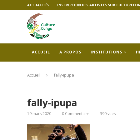
ACTUALITÉS
INSCRIPTION DES ARTISTES SUR CULTURECO
ACCUEIL
A PROPOS
INSTITUTIONS
H
Accueil
fally-ipupa
fally-ipupa
19 mars 2020
0 Commentaire
390
vues