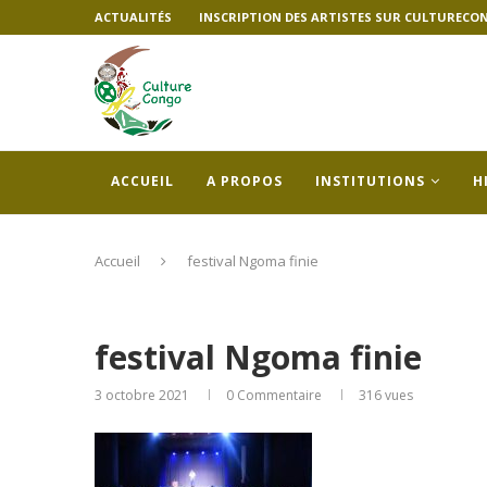
ACTUALITÉS
INSCRIPTION DES ARTISTES SUR CULTURECO
ACCUEIL
A PROPOS
INSTITUTIONS
H
Accueil
festival Ngoma finie
festival Ngoma finie
3 octobre 2021
0 Commentaire
316
vues