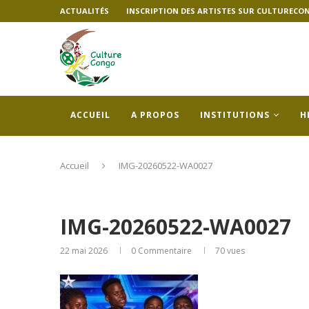
ACTUALITÉS
INSCRIPTION DES ARTISTES SUR CULTURECO
ACCUEIL
A PROPOS
INSTITUTIONS
H
Accueil
IMG-20260522-WA0027
IMG-20260522-WA0027
22 mai 2026
0 Commentaire
70
vues