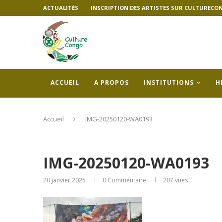
ACTUALITÉS
INSCRIPTION DES ARTISTES SUR CULTURECO
ACCUEIL
A PROPOS
INSTITUTIONS
H
Accueil
IMG-20250120-WA0193
IMG-20250120-WA0193
20 janvier 2025
0 Commentaire
207
vues