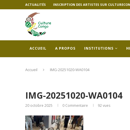
ACTUALITÉS
INSCRIPTION DES ARTISTES SUR CULTURECO
ACCUEIL
A PROPOS
INSTITUTIONS
H
Accueil
IMG-20251020-WA0104
IMG-20251020-WA0104
20 octobre 2025
0 Commentaire
92
vues