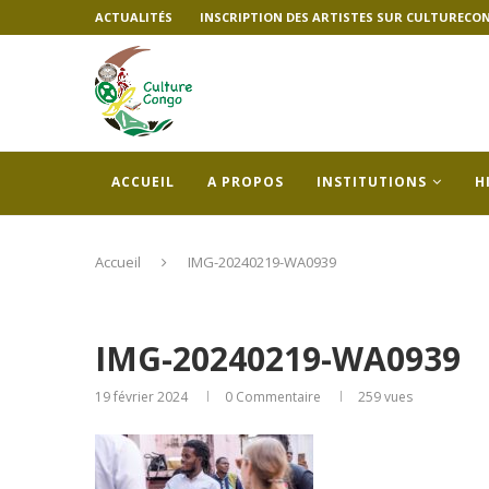
ACTUALITÉS
INSCRIPTION DES ARTISTES SUR CULTURECO
ACCUEIL
A PROPOS
INSTITUTIONS
H
Accueil
IMG-20240219-WA0939
IMG-20240219-WA0939
19 février 2024
0 Commentaire
259
vues