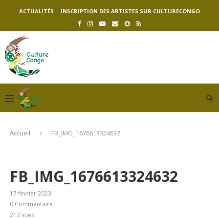
ACTUALITÉS
INSCRIPTION DES ARTISTES SUR CULTURECONGO
Accueil
FB_IMG_1676613324632
FB_IMG_1676613324632
17 février 2023
0 Commentaire
213
vues