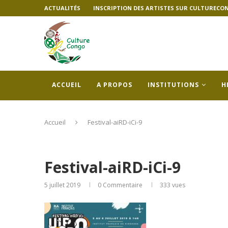
ACTUALITÉS
INSCRIPTION DES ARTISTES SUR CULTURECO
ACCUEIL
A PROPOS
INSTITUTIONS
H
Accueil
Festival-aiRD-iCi-9
Festival-aiRD-iCi-9
5 juillet 2019
0 Commentaire
333
vues