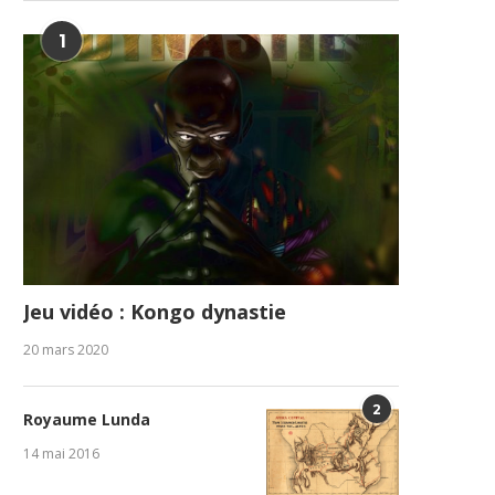
1
Jeu vidéo : Kongo dynastie
20 mars 2020
2
Royaume Lunda
14 mai 2016