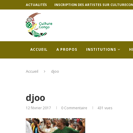
ACTUALITÉS
INSCRIPTION DES ARTISTES SUR CULTURECO
ACCUEIL
A PROPOS
INSTITUTIONS
H
Accueil
djoo
djoo
12 février 2017
0 Commentaire
431
vues