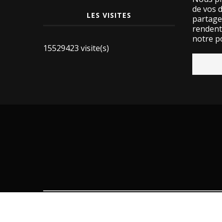
de vos 
LES VISITES
partage
rendent 
notre po
15529423 visite(s)