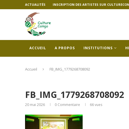
ACTUALITÉS
INSCRIPTION DES ARTISTES SUR CULTURECO
ACCUEIL
A PROPOS
INSTITUTIONS
H
Accueil
FB_IMG_1779268708092
FB_IMG_1779268708092
20 mai 2026
0 Commentaire
66
vues