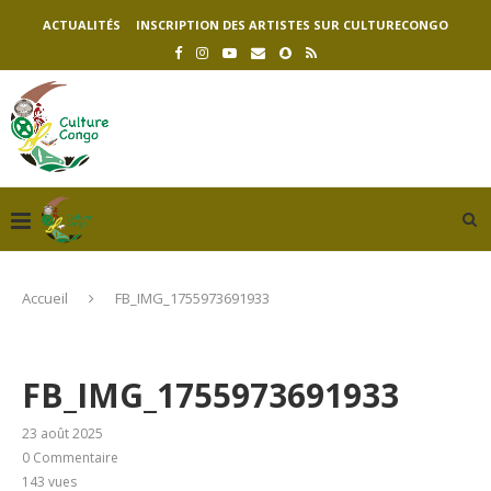
ACTUALITÉS
INSCRIPTION DES ARTISTES SUR CULTURECONGO
Accueil
FB_IMG_1755973691933
FB_IMG_1755973691933
23 août 2025
0 Commentaire
143
vues