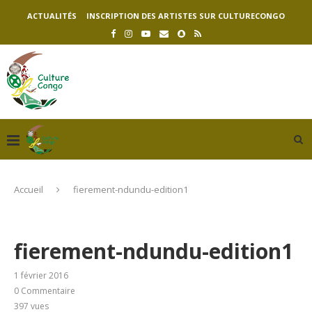
ACTUALITÉS
INSCRIPTION DES ARTISTES SUR CULTURECONGO
Accueil
fierement-ndundu-edition1
fierement-ndundu-edition1
1 février 2016
0 Commentaire
397
vues