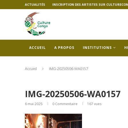
ACTUALITÉS
INSCRIPTION DES ARTISTES SUR CULTURECO
ACCUEIL
A PROPOS
INSTITUTIONS
H
Accueil
IMG-20250506-WA0157
IMG-20250506-WA0157
6 mai 2025
0 Commentaire
167
vues